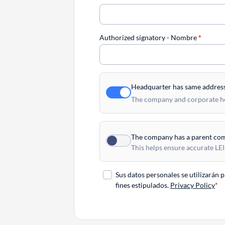
Authorized signatory - Nombre
*
Headquarter has same addres
The company and corporate hea
The company has a parent co
This helps ensure accurate LEI
Sus datos personales se utilizarán 
fines estipulados.
Privacy Policy