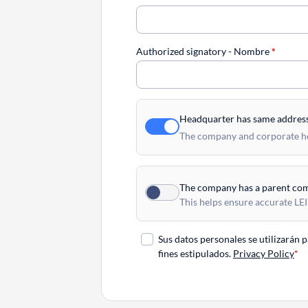
Authorized signatory - Nombre
*
Headquarter has same addres
The company and corporate hea
The company has a parent co
This helps ensure accurate LEI
Sus datos personales se utilizarán 
fines estipulados.
Privacy Policy