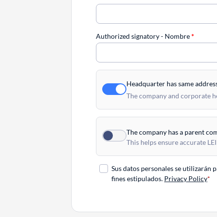
Authorized signatory - Nombre
*
Headquarter has same addres
The company and corporate hea
The company has a parent co
This helps ensure accurate LEI
Sus datos personales se utilizarán 
fines estipulados.
Privacy Policy