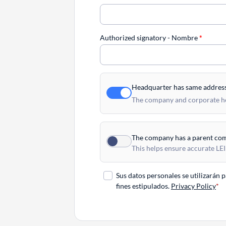
Authorized signatory - Nombre
*
Headquarter has same addres
The company and corporate hea
The company has a parent co
This helps ensure accurate LEI
Sus datos personales se utilizarán 
fines estipulados.
Privacy Policy