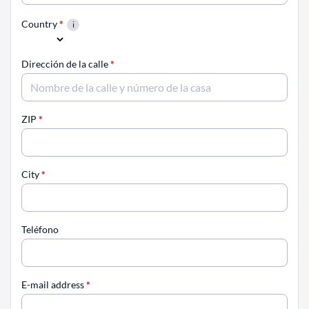
Country
*
Dirección de la calle
*
ZIP
*
City
*
Teléfono
E-mail address
*