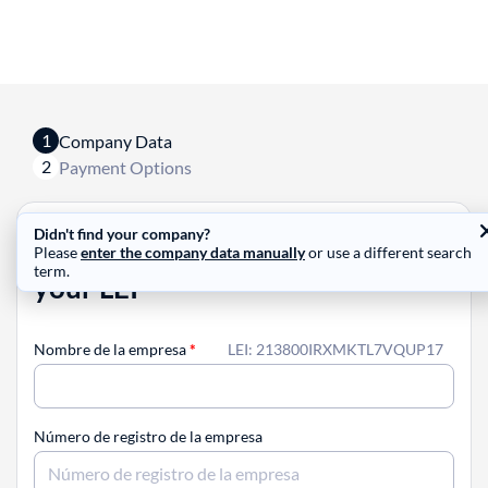
1
Company Data
2
Payment Options
Didn't find your company?
You are only 2 steps away from
Please
enter the company data manually
or use a different search
term.
your LEI
Nombre de la empresa
*
LEI: 213800IRXMKTL7VQUP17
Número de registro de la empresa