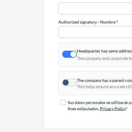
Authorized signatory - Nombre
*
Headquarter has same addres
The company and corporate hea
The company has a parent co
This helps ensure accurate LEI
Sus datos personales se utilizarán 
fines estipulados.
Privacy Policy