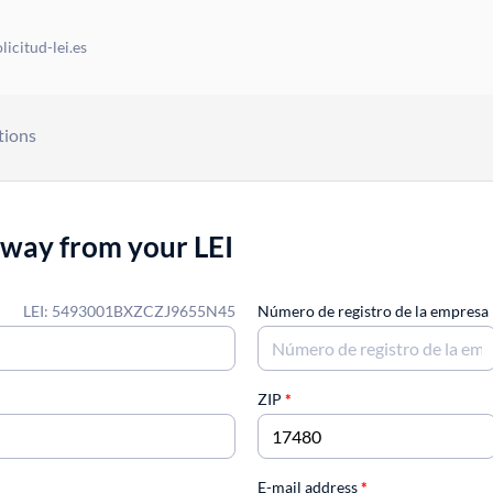
icitud-lei.es
tions
away from your LEI
LEI: 5493001BXZCZJ9655N45
Número de registro de la empresa
ZIP
*
E-mail address
*