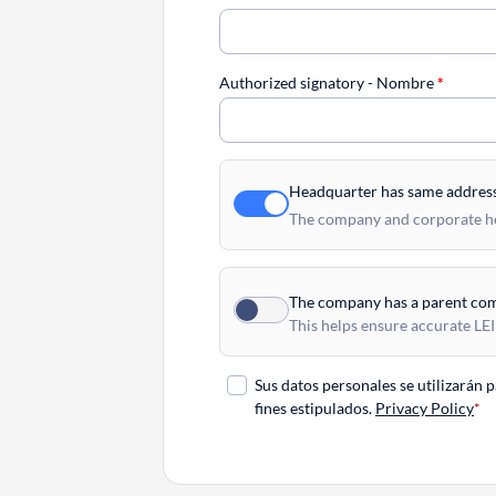
Authorized signatory - Nombre
*
Headquarter has same addres
The company and corporate hea
The company has a parent co
This helps ensure accurate LEI
Sus datos personales se utilizarán 
fines estipulados.
Privacy Policy