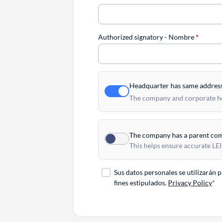
Authorized signatory - Nombre
*
Headquarter has same addres
The company and corporate hea
The company has a parent co
This helps ensure accurate LEI
Sus datos personales se utilizarán 
fines estipulados.
Privacy Policy