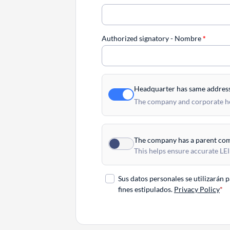
Authorized signatory - Nombre
*
Headquarter has same addres
The company and corporate hea
The company has a parent co
This helps ensure accurate LEI
Sus datos personales se utilizarán 
fines estipulados.
Privacy Policy