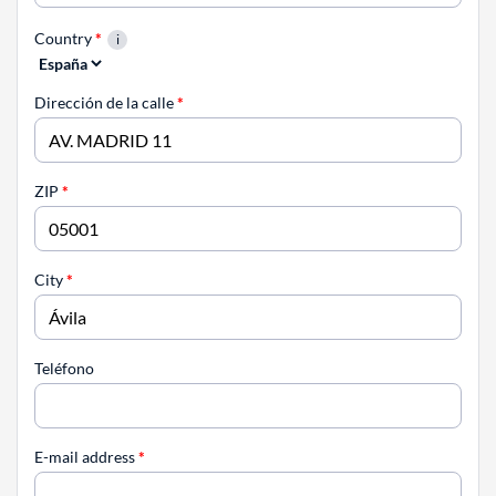
Country
*
Dirección de la calle
*
ZIP
*
City
*
Teléfono
E-mail address
*