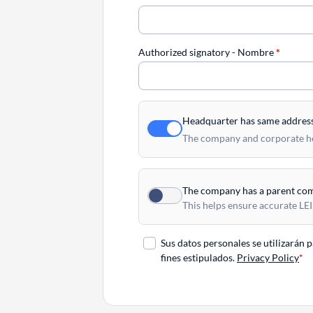
Authorized signatory - Nombre
*
Headquarter has same addres
The company and corporate hea
The company has a parent co
This helps ensure accurate LEI
Sus datos personales se utilizarán 
fines estipulados.
Privacy Policy