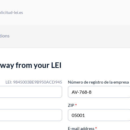
icitud-lei.es
tions
away from your LEI
LEI: 9845003BE9B950ACD945
Número de registro de la empresa
ZIP
*
E-mail address
*